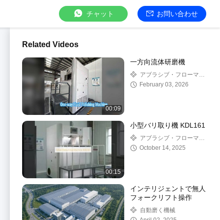
チャット
お問い合わせ
Related Videos
一方向流体研磨機
アブラシブ・フローマシ
ン
February 03, 2026
00:09
小型バリ取り機 KDL161
アブラシブ・フローマシ
ン
October 14, 2025
00:15
インテリジェントで無人
フォークリフト操作
自動磨く機械