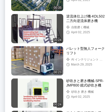
April 02, 2025
00:35
逆流体仕上げ機-KDL502
二方向逆流体磨き機
自動磨く機械
April 02, 2025
00:24
パレット型無人フォーク
リフト
AI インテリジェント 無
人フォークリフト
March 29, 2025
00:23
砂吹きと磨き機械-SPR-
JMP800 鏡式砂吹き機
砂吹き 磨き 機械
April 02, 2025
00:24