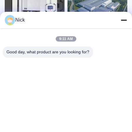
Nick
00:24
00:35
二方向流体精密磨き機-KDL152 二方
インテリジェントで無人フォークリ
9:11 AM
向流体磨き機
フト操作
自動磨く機械
自動磨く機械
Good day, what product are you looking for?
March 31, 2025
April 02, 2025
google-
site-