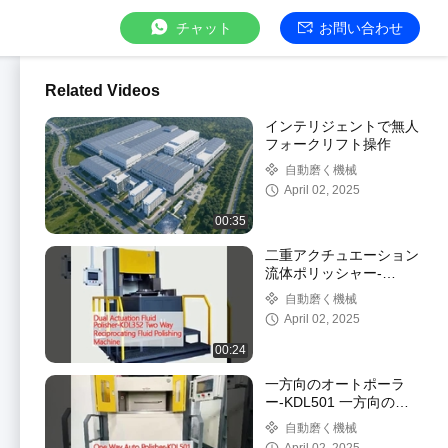
チャット
お問い合わせ
Related Videos
インテリジェントで無人
フォークリフト操作
自動磨く機械
April 02, 2025
00:35
二重アクチュエーション
流体ポリッシャー-
KDL352 二方向流体ポリ
自動磨く機械
ッシングマシン
April 02, 2025
00:24
一方向のオートポーラ
ー-KDL501 一方向の自
動循環ポーリングマシン
自動磨く機械