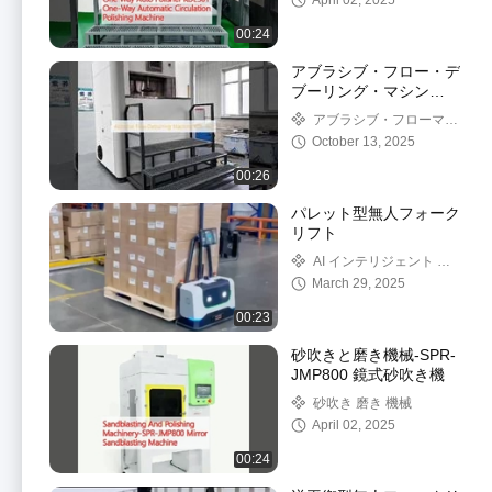
April 02, 2025
00:24
アブラシブ・フロー・デ
ブーリング・マシン
KDL-162
アブラシブ・フローマシ
ン
October 13, 2025
00:26
パレット型無人フォーク
リフト
AI インテリジェント 無
人フォークリフト
March 29, 2025
00:23
砂吹きと磨き機械-SPR-
JMP800 鏡式砂吹き機
砂吹き 磨き 機械
April 02, 2025
00:24