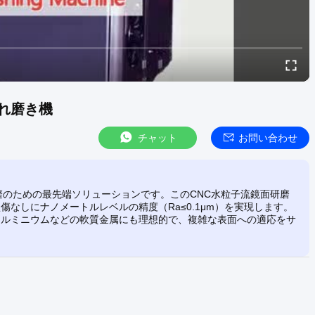
流れ磨き機
チャット
お問い合わせ
面研磨のための最先端ソリューションです。このCNC水粒子流鏡面研磨
なしにナノメートルレベルの精度（Ra≤0.1μm）を実現します。
アルミニウムなどの軟質金属にも理想的で、複雑な表面への適応をサ
。