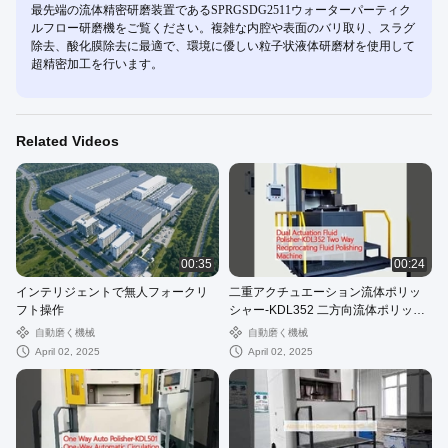
最先端の流体精密研磨装置であるSPRGSDG2511ウォーターパーティク
ルフロー研磨機をご覧ください。複雑な内腔や表面のバリ取り、スラグ
除去、酸化膜除去に最適で、環境に優しい粒子状液体研磨材を使用して
超精密加工を行います。
Related Videos
00:35
00:24
インテリジェントで無人フォークリ
二重アクチュエーション流体ポリッ
フト操作
シャー-KDL352 二方向流体ポリッシ
ングマシン
自動磨く機械
自動磨く機械
April 02, 2025
April 02, 2025