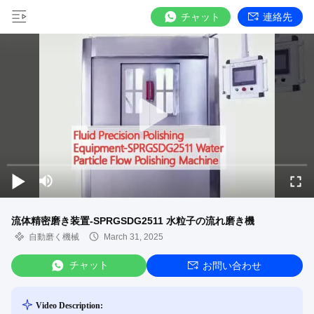
チャット
連絡先
流体精密磨き装置-SPRGSDG2511 水粒子の流れ磨き機
自動磨く機械
March 31, 2025
チャット
お問い合わせ
Video Description: