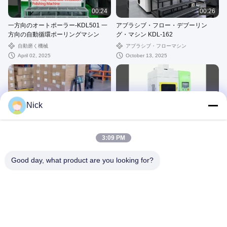
00:24
00:26
一方向のオートポーラー-KDL501 一
アブラシブ・フロー・デブーリン
方向の自動循環ポーリングマシン
グ・マシン KDL-162
自動磨く機械
アブラシブ・フローマシン
April 02, 2025
October 13, 2025
Nick
00:23
00:24
パレット型無人フォークリフト
砂吹きと磨き機械-SPR-JMP800 鏡式
3:09 PM
砂吹き機
AI インテリジェント 無人フォー
クリフト
砂吹き 磨き 機械
March 29, 2025
Good day, what product are you looking for?
April 02, 2025
google-