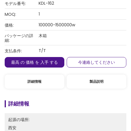
KDL-162
モデル番号:
1
MOQ:
100000-1500000w
価格:
パッケージの詳
木箱
細:
T/T
支払条件:
最高 の 価格 を 入手 する
今連絡してください
詳細情報
製品説明
詳細情報
起源の場所:
西安