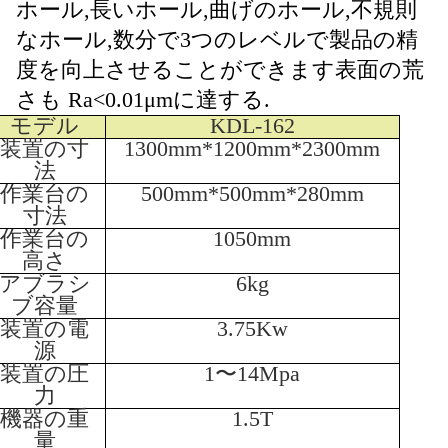
ホール,長いホール,曲げのホール,不規則
なホール,数分で3つのレベルで製品の精
度を向上させることができます表面の荒
さも Ra<0.01μmに達する.
モデル
KDL-162
装置の寸
1300mm*1200mm*2300mm
法
作業台の
500mm*500mm*280mm
寸法
作業台の
1050mm
高さ
アブラシ
6kg
ブ容量
装置の電
3.75Kw
源
装置の圧
1〜14Mpa
力
機器の重
1.5T
量