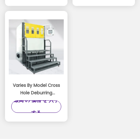
Platform For Precision
Surface Treatment
Varies By Model Cross
Hole Deburring
最高 の 価格 を 入手
Machine Featuring
Custom Tooling and
する
Media Formulation for
Burr Removal
Processes