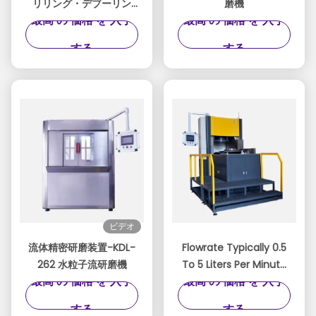
リリング・デブーリン
磨機
最高 の 価格 を 入手
最高 の 価格 を 入手
グ・フィニッシング・マ
シーン・ポーリング
する
する
ビデオ
流体精密研磨装置-KDL-
Flowrate Typically 0.5
262 水粒子流研磨機
To 5 Liters Per Minute
最高 の 価格 を 入手
最高 の 価格 を 入手
Abrasive Flow Machine
Semi automatic To
する
する
Fully Automatic