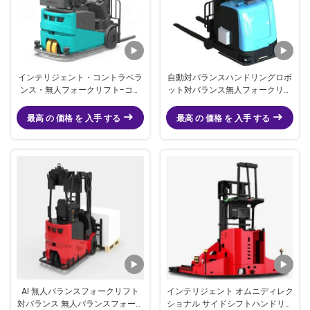
インテリジェント・コントラベラ
自動対バランスハンドリングロボ
ンス・無人フォークリフト-コン
ット対バランス無人フォークリフ
トラベランス・無人フォークリフ
ト
ト
最高 の 価格 を 入手 する
最高 の 価格 を 入手 する
AI 無人バランスフォークリフト
インテリジェント オムニディレク
対バランス 無人バランスフォーク
ショナル サイドシフトハンドリン