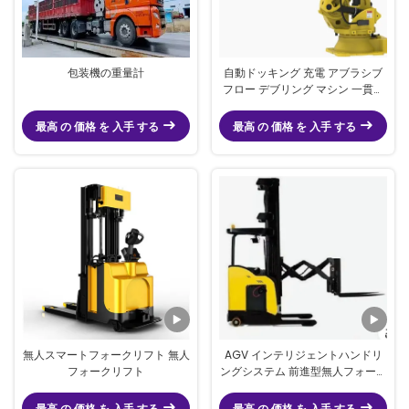
包装機の重量計
自動ドッキング 充電 アブラシブ
フロー デブリング マシン 一貫し
たデブリングとポーリングタスク
のための自動化システム
最高 の 価格 を 入手 する
最高 の 価格 を 入手 する
無人スマートフォークリフト 無人
AGV インテリジェントハンドリ
フォークリフト
ングシステム 前進型無人フォーク
リフト
最高 の 価格 を 入手 する
最高 の 価格 を 入手 する