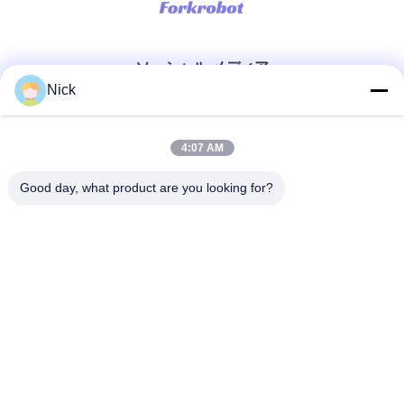
ソーシャル メディア
Nick
迅速な連絡
4:07 AM
テレ
Good day, what product are you looking for?
00-86-15021631102
メール
info@forkrobot.com
アドレス
ロンハオ工業都市,シアン市,山西省
プライバシーポリシー
|
地図