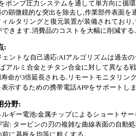
 をポンプ圧力システムを通して単方向に循
料の顕微鏡的な突出を除去し,作業部件表面を
フィルタリングと復元装置が装備されており,
できます.消費品のコストを大幅に削減する
:
ェントな自己適応:AIアルゴリズムは過去
えばアルミ合金とチタン合金に対して異なる戦
寿命が3倍延長される.
リモートモニタリング
表示するための携帯電話APPをサポートしま
用分野:
ネルギー電池:金属チップによるショートサー
宇宙: タービンの刃の複雑な曲線表面の自動処
の前に基板を均等に粗くする.