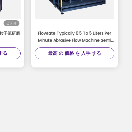
ビデオ
水粒子流研磨
Flowrate Typically 0.5 To 5 Liters Per
Minute Abrasive Flow Machine Semi
automatic To Fully Automatic
 する
最高 の 価格 を 入手 する
Platform For Precision Surface
Treatment