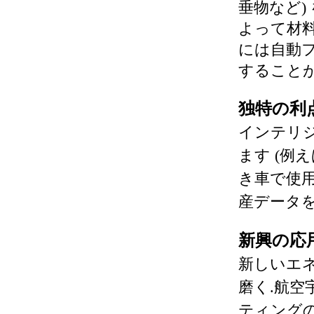
垂物など)
よって材
には自動
することが
独特の利点
インテリジ
ます (例
き車で使用
産データを
新興の応
新しいエ
磨く.
航空
ティング