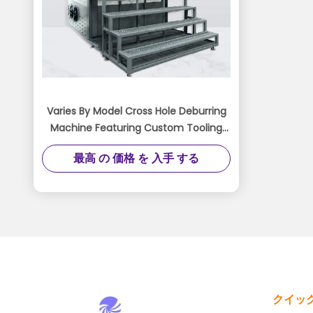
Varies By Model Cross Hole Deburring
Machine Featuring Custom Tooling
and Media Formulation for Burr
最高 の 価格 を 入手 する
Removal Processes
クイッ