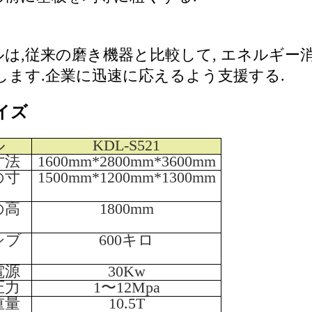
は,従来の磨き機器と比較して, エネルギー消
します.企業に迅速に応えるよう支援する.
イズ
ル
KDL-S521
寸法
1600mm*2800mm*3600mm
の寸
1500mm*1200mm*1300mm
の高
1800mm
シブ
600キロ
電源
30Kw
圧力
1〜12Mpa
重量
10.5T