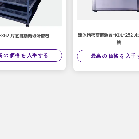
流体精密研磨装置-KDL-262 
L-362 片道自動循環研磨機
機
 の 価格 を 入手 する
最高 の 価格 を 入手