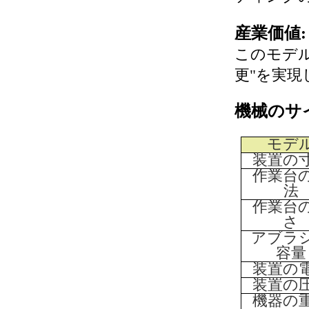
産業価値:
このモデル
更"を実現
機械のサ
モデ
装置の
作業台
法
作業台
さ
アブラ
容量
装置の
装置の
機器の