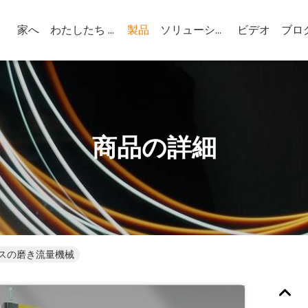
家へ
わたしたち に つい て
製品
ソリューション
ビデオ
ブロ
商品の詳細
スの磨き流量機械