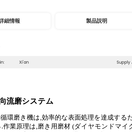
詳細情報
製品説明
in:
Xi'an
Supply A
向流磨システム
循環磨き機は,効率的な表面処理を達成する
.
作業原理は,磨き用磨材 (ダイヤモンドマイ