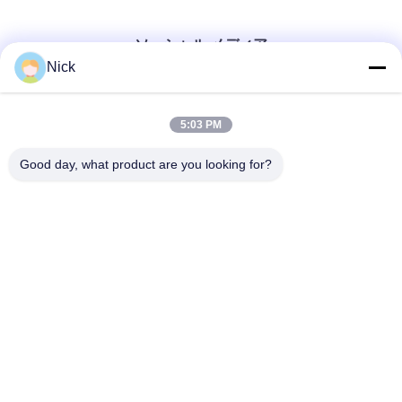
ソーシャル メディア
Nick
迅速な連絡
5:03 PM
テレ
Good day, what product are you looking for?
00-86-15021631102
メール
info@forkrobot.com
アドレス
ロンハオ工業都市,シアン市,山西省
プライバシーポリシー
|
地図
中国 良い 品質 無人フォークリフト 提供者 著作権 2025-2026