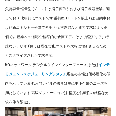
負荷容量:軽量型 (<1トン) は,電子商取引および電子機器産業に適
しており,比較的低コストです.重荷型 (1-5 トン以上) は,自動車お
よび新エネルギー分野で使用され,構造強度と電力要求により高
価です.産業への適応性:標準的な倉庫モデルはより経済的です.特
殊なシナリオ (例えば爆発防止,コストを大幅に増加させるため,
カスタマイズされた要求事項.
5Gネットワーク,デジタルツインインターフェース,または
インテ
リジェントスケジューリングシステム
現在の市場は価格層化の傾
向を示しています.入門レベルの機器は主に中小企業のニーズを
満たしています.高級ソリューションは 精度と信頼性の厳格な要
求を伴う領域に.