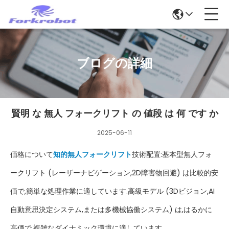
ブログの詳細
賢明 な 無人 フォークリフト の 値段 は 何 です か
2025-06-11
価格について
知的無人フォークリフト
技術配置:基本型無人フォ
ークリフト (レーザーナビゲーション,2D障害物回避) は比較的安
価で,簡単な処理作業に適しています.高級モデル (3Dビジョン,AI
自動意思決定システム,または多機械協働システム) は,はるかに
高価で,複雑なダイナミック環境に適しています.