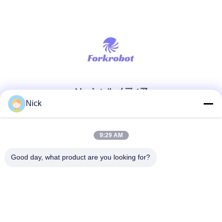
ソーシャル メディア
Nick
迅速な連絡
9:29 AM
テレ
Good day, what product are you looking for?
00-86-15021631102
メール
info@forkrobot.com
アドレス