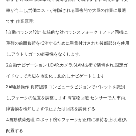
率が向上し,労働コストが削減される重複的で大量の作業に最適
です 作業原理:
1自動バランス設計 伝統的な対バランスフォークリフトと同様に,
重荷の前面負荷を抵消するために重量付けされた後部部分を使用
し,アウトリガーの必要性をなくします.
2自動ナビゲーション LiDAR,カメラ,SLAM技術で装備され,固定ガ
イドなしで周辺を地図化し,動的にナビゲートします
3AI駆動操作 負荷認識 コンピュータビジョンでパレットを識別
し,フォークの位置を調整します 障害物回避 センサーで人,車両,
障害物を検知します停止または回路を誘発する.
4自動積荷処理 ロボット腕やフォークが正確に積荷を上げ,運び,
配置する