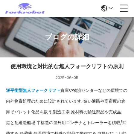
ブログの詳細
使用環境と対比的な無人フォークリフトの原則
2025-06-05
逆平衡型無人フォークリフト
倉庫や物流センターなどの環境での
内外物資処理のために設計されています. 狭い通路や高密度の倉
庫でパレット化品を扱う.製造工場 原材料の輸送部品や完成品.
港と配送造船場 半構造の屋外用コンテナとトレーラーを積載/卸
載する 冷蔵庫 低温環境で特殊な部品で動作する.自動化により効