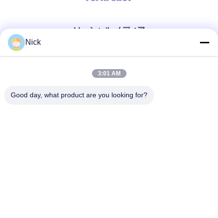
ソーシャル メディア
Nick
迅速な連絡
3:01 AM
テレ
Good day, what product are you looking for?
00-86-15021631102
メール
info@forkrobot.com
アドレス
ロンハオ工業都市,シアン市,山西省
プライバシーポリシー
|
地図
中国 良い 品質 無人フォークリフト 提供者 著作権 2025-2026