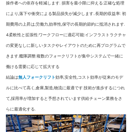
操作者への依存を軽減します. 損害を最小限に抑える:正確な処理
により,落下や衝突による製品損失が減少します..長期的収益率: 初
期費用の上昇は,労働力,効率性,保守の長期的節約に抵消されます.
4柔軟性と拡張性:ワークフローに適応可能:インフラストラクチャ
の変更なしに新しいタスクやレイアウトのために再プログラムで
きます.艦隊調整:複数のフォークリフトが集中システムで一緒に
働ける需要に応じて拡大する
結論は
無人フォークリフト
効率,安全性,コスト効率が従来のモデ
ルに比べて高く,倉庫,製造,物流に最適です.技術が進歩するにつれ
て,採用率が増加すると予想されています供給チェーン業務をさ
らに最適化する.