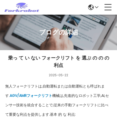
ブログの詳細
乗っ て い ない フォークリフト を 選ぶ の の の
利点
2025-05-22
無人フォークリフトは,自動運転または自動運転とも呼ばれま
す.
AGV/AMRフォークリフト
機械は,先進的なロボット工学,AI,セ
ンサー技術を統合することで,従来の手動フォークリフトに比べ
て重要な利点を提供します.基本 的 な 利点: