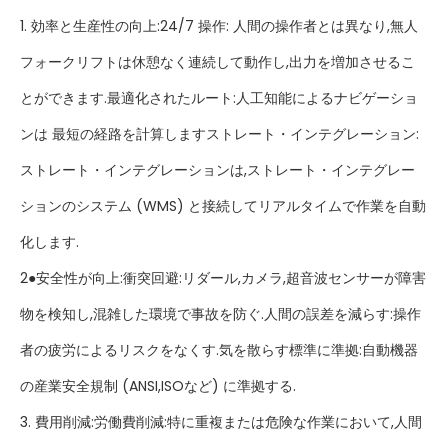
1. 効率と生産性の向上:24/7 操作: 人間の操作者とは異なり,無人
フォークリフトは休憩なく連続して動作し,出力を増加させるこ
とができます.最適化されたルート:人工知能によるナビゲーショ
ンは 最短の経路を計算しますストレート・インテグレーション:
ストレート・インテグレーションは,ストレート・インテグレー
ションのシステム (WMS) と接続してリアルタイムで作業を自動
化します.
2●安全性が向上:衝突回避:リダール,カメラ,超音波センサーが障害
物を検知し,混雑した環境で事故を防ぐ.人間の誤差を減らす:操作
者の疲労によるリスクをなくす.気を散らす標準に準拠:自動機器
の産業安全規制 (ANSI,ISOなど) に準拠する.
3. 費用削減:労働費削減:特に重複または危険な作業において,人間