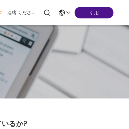
グ
連絡 ください
引用
いるか?