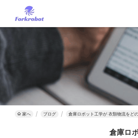
家へ
ブログ
倉庫ロボット工学が 衣類物流をど
倉庫ロ