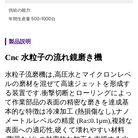
供給の能力:
年間生産量 500~1000台
製品説明
Cnc 水粒子の流れ鏡磨き機
水粒子流磨機は,高圧水とマイクロンレベ
ルの磨材を混ぜて高速ジェットを形成す
る装置です.衝撃切断とローリングによっ
て作業部品の表面の精密な磨きを達成基
本的な特徴は冷凍加工 (熱損傷なし),ナノ
メートルレベルの精度 (Ra≤0.1μm),複雑な
表面への適応性,硬くて壊れやすい材料