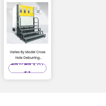
Varies By Model Cross
Hole Deburring
最高 の 価格 を 入手
Machine Featuring
Custom Tooling and
する
Media Formulation for
Burr Removal
Processes