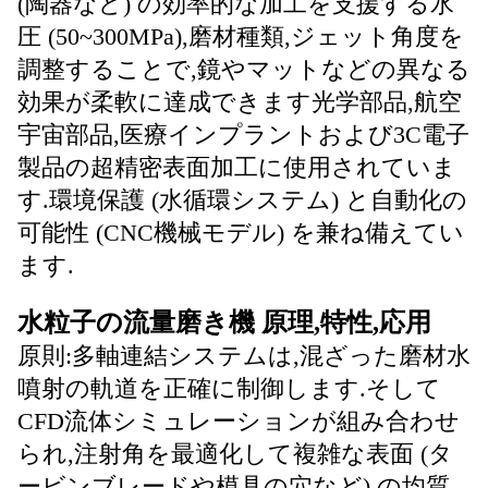
(陶器など) の効率的な加工を支援する水
圧 (50~300MPa),磨材種類,ジェット角度を
調整することで,鏡やマットなどの異なる
効果が柔軟に達成できます光学部品,航空
宇宙部品,医療インプラントおよび3C電子
製品の超精密表面加工に使用されていま
す.環境保護 (水循環システム) と自動化の
可能性 (CNC機械モデル) を兼ね備えてい
ます.
水粒子の流量磨き機 原理,特性,応用
原則:多軸連結システムは,混ざった磨材水
噴射の軌道を正確に制御します.そして
CFD流体シミュレーションが組み合わせ
られ,注射角を最適化して複雑な表面 (タ
ービンブレードや模具の穴など) の均質