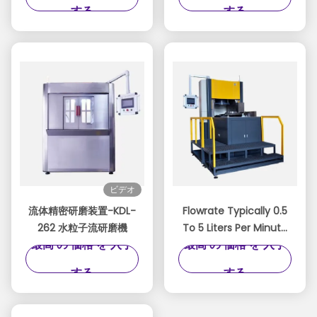
シーン・ポーリング
する
する
ビデオ
流体精密研磨装置-KDL-
Flowrate Typically 0.5
262 水粒子流研磨機
To 5 Liters Per Minute
最高 の 価格 を 入手
最高 の 価格 を 入手
Abrasive Flow Machine
Semi automatic To
する
する
Fully Automatic
Platform For Precision
Surface Treatment