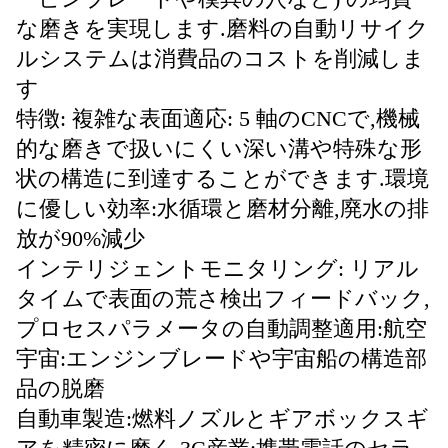
な磨きを実現します.磨料の自動リサイク
ルシステムは消費品のコストを削減しま
す
特徴: 複雑な表面適応: 5 軸のCNCで,機械
的な磨きで扱いにくい深い溝や特殊な形
状の構造に到達することができます.
環境
に優しい効率:水循環と磨材分離,廃水の排
放が90%減少
インテリジェントモニタリング: リアル
タイムで表面の荒さ検出フィードバック,
プロセスパラメータの自動調整
適用:航空
宇宙:エンジンブレードや宇宙船の構造部
品の脱磨
自動車製造:燃料ノズルとギアボックスギ