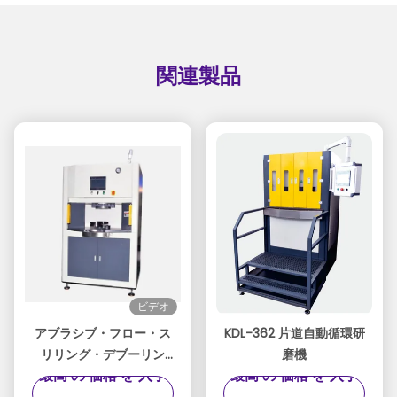
関連製品
ビデオ
アブラシブ・フロー・ス
KDL-362 片道自動循環研
リリング・デブーリン
磨機
最高 の 価格 を 入手
最高 の 価格 を 入手
グ・フィニッシング・マ