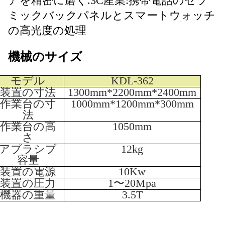
アを精密に磨く.
3C産業:携帯電話のセラ
ミックバックパネルとスマートウォッチ
の高光度の処理
機械のサイズ
モデル
KDL-362
装置の寸法
1300mm*2200mm*2400mm
作業台の寸
1000mm*1200mm*300mm
法
作業台の高
1050mm
さ
アブラシブ
12kg
容量
装置の電源
10Kw
装置の圧力
1〜20Mpa
機器の重量
3.5T