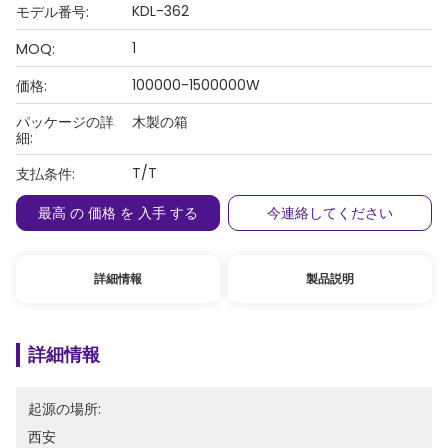
KDL-362
モデル番号:
1
MOQ:
100000-1500000W
価格:
パッケージの詳
木製の箱
細:
T/T
支払条件:
最高 の 価格 を 入手 する
今連絡してください
詳細情報
製品説明
詳細情報
起源の場所:
西安