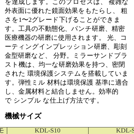
を達成します。このプロセスは、
複雑な
外表面に優れた鏡面効果をもたらし、
粗
さを1〜2グレード下げることができま
す。工具の不動態化、パンチ研磨、精密
医療機器の研磨に使用されます。
光、コ
ーティングインプレッション研磨、彫刻
金型研磨など、
分野。ミラーサンドブラ
スト機は、均一な研磨効果を持つ、密閉
された
環境保護システムを搭載していま
す。弾性ミル
材料は環境保護
基準に適合
し、金属材料と結合しません。効率的
で
シンプル
な仕上げ方法です。
機械サイズ
モ
KDL-S10
KDL-