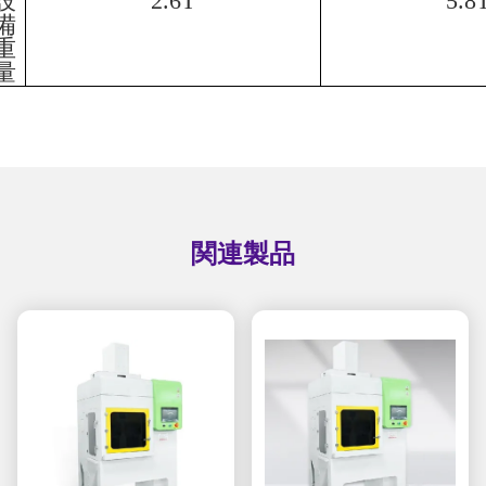
設
2.6T
5.8
備
重
量
関連製品