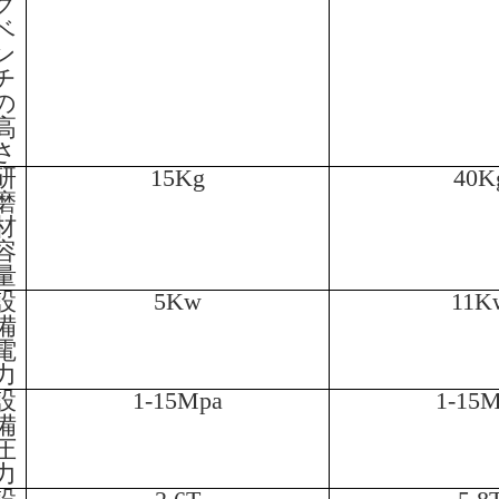
ク
ベ
ン
チ
の
高
さ
研
15Kg
40K
磨
材
容
量
設
5Kw
11K
備
電
力
設
1-15Mpa
1-15
備
圧
力