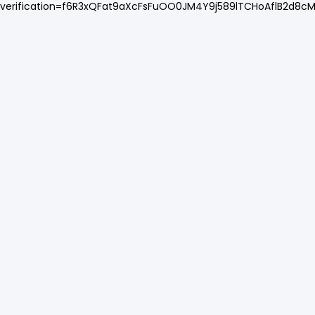
verification=f6R3xQFat9aXcFsFuOO0JM4Y9j589lTCHoAflB2d8c