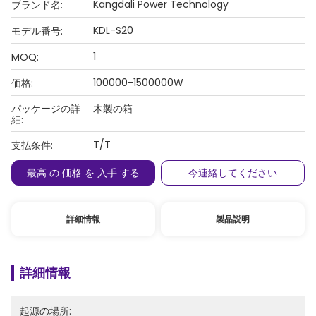
Kangdali Power Technology
ブランド名:
KDL-S20
モデル番号:
1
MOQ:
100000-1500000W
価格:
パッケージの詳
木製の箱
細:
T/T
支払条件:
最高 の 価格 を 入手 する
今連絡してください
詳細情報
製品説明
詳細情報
起源の場所: