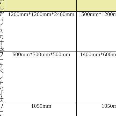
デ
ル
デ
1200mm*1200mm*2400mm
1500mm*1200
バ
イ
ス
の
寸
法
ワ
600mm*500mm*500mm
1400mm*600
ー
ク
ベ
ン
チ
の
寸
法
ワ
1050mm
1050
ー