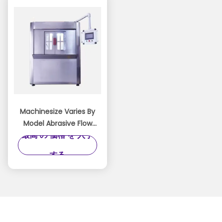
Machinesize Varies By
Model Abrasive Flow
最高 の 価格 を 入手
Machine With Pressure
Relief Valves and
する
Programmable Logic
Controller PLC
Controlsystem
Features