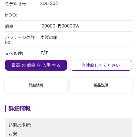
KDL-262
モデル番号:
1
MOQ:
100000-1500000W
価格:
パッケージの詳
木製の箱
細:
T/T
支払条件:
最高 の 価格 を 入手 する
今連絡してください
詳細情報
製品説明
詳細情報
起源の場所:
西安