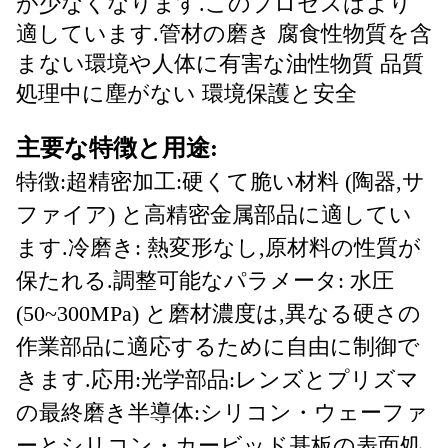
が少なくなります.このプロセスはより
適しています.管材の磨き 腐食性物質を含
まない環境や人体に有害な油性物質 品質
処理中に塵がない 環境保護と安全
主要な特徴と用途:
特徴:超精密加工:硬くて脆い材料 (陶器,サ
ファイア) と高精密金属部品に適してい
ます.
冷磨き: 熱変形なし,原材料の性質が
保たれる.
調整可能なパラメータ: 水圧
(50~300MPa) と磨材濃度は,異なる硬さの
作業部品に適応するために自由に制御で
きます.
応用:光学部品:レンズとプリズマ
の最終磨き
半導体:シリコン・ウェーファ
ーとシリコン・カービッド基板の表面処