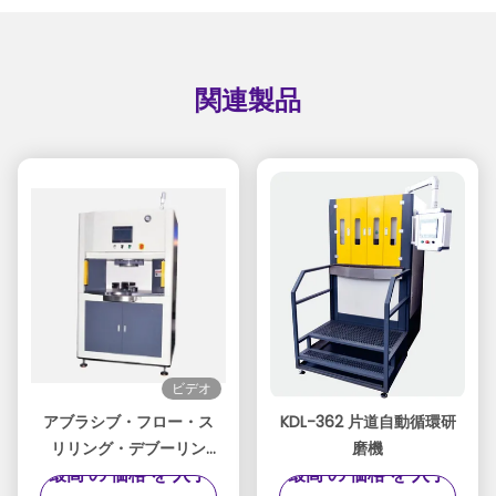
関連製品
ビデオ
アブラシブ・フロー・ス
KDL-362 片道自動循環研
リリング・デブーリン
磨機
最高 の 価格 を 入手
最高 の 価格 を 入手
グ・フィニッシング・マ