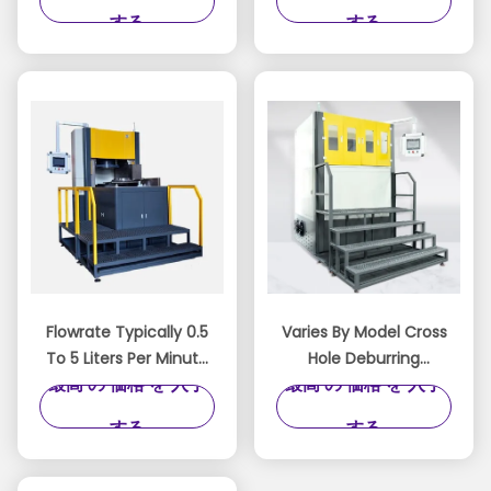
シーン・ポーリング
する
する
Flowrate Typically 0.5
Varies By Model Cross
To 5 Liters Per Minute
Hole Deburring
最高 の 価格 を 入手
最高 の 価格 を 入手
Abrasive Flow Machine
Machine Featuring
Semi automatic To
Custom Tooling and
する
する
Fully Automatic
Media Formulation for
Platform For Precision
Burr Removal
Surface Treatment
Processes