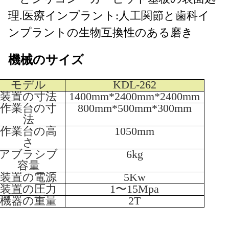
理.
医療インプラント:人工関節と歯科イ
ンプラントの生物互換性のある磨き
機械のサイズ
モデル
KDL-262
装置の寸法
1400mm*2400mm*2400mm
作業台の寸
800mm*500mm*300mm
法
作業台の高
1050mm
さ
アブラシブ
6kg
容量
装置の電源
5Kw
装置の圧力
1〜15Mpa
機器の重量
2T