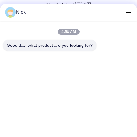
ソーシャル メディア
Nick
迅速な連絡
4:58 AM
テレ
Good day, what product are you looking for?
00-86-15021631102
メール
info@forkrobot.com
アドレス
ロンハオ工業都市,シアン市,山西省
プライバシーポリシー
|
地図
中国 良い 品質 無人フォークリフト 提供者 著作権 2025-2026
Shaanxi Forkrobot Manufacturing Co., Ltd. すべて 権利は保護
されています.