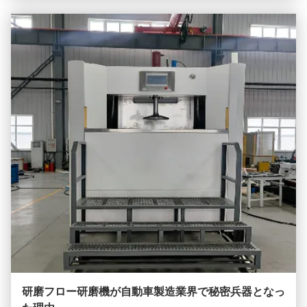
れる.通常の条件では この媒体は泥のような形を維持します
が 十分な圧力下では 液体のように流れます磨き過程で,この
媒体を狭いチャネルや工件と固定装置によって形成された複
雑な空洞を通過させると,壁の切断...
研磨フロー研磨機が自動車製造業界で秘密兵器となっ