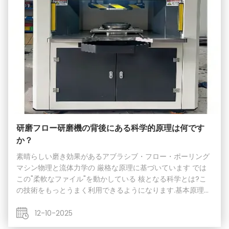
研磨フロー研磨機の背後にある科学的原理は何です
か？
素晴らしい磨き効果があるアブラシブ・フロー・ポーリング
マシン物理と流体力学の 厳格な原理に基づいています では
この"柔軟なファイル"を動かしている 核となる科学とは?こ
の技術をもっとうまく利用できるようになります.基本原理は,
粘性のある磨材の2相流の振る舞いとして要約できます.磨材
は粘性マトリックス (ポリマーなど) と均質に分散した硬い
12-10-2025
磨材粒 (シリコンカービードやダイヤモンドなど) で構成さ