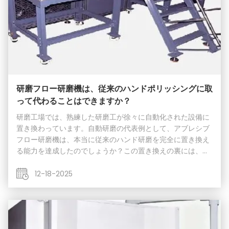
研磨フロー研磨機は、従来のハンドポリッシングに取
って代わることはできますか？
研磨工場では、熟練した研磨工が徐々に自動化された設備に
置き換わっています。自動研磨の代表例として、アブレシブ
フロー研磨機は、本当に従来のハンド研磨を完全に置き換え
る能力を達成したのでしょうか？この置き換えの裏には、効
率、コスト、品質の複雑な相互作用があります。処理能力の
面では、アブレシブフロー研磨機は、複雑な内部キャビテ
12-18-2025
ィ、深穴、マイクロホールの処理において、ハンド研磨に対
して絶対的な優位性を持っています。これらの領域は、手工
具では届きにくい、あるいは届いたとしても、一貫性と効率
が非常に低いものです。しかし、非常に単純な外面、大きな