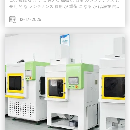
この 複雑 な よう に 見える 機械 の 日常 の メンテナンス と
長期 的 な メンテナンス 費用 が 重荷 に なる か は,潜在 的
な 用人 たち の 主要 な 懸念 です.磨き流磨機の維持費は主に
以下の部品から生じる:磨き介質,道具の固定装置,水力システ
12-17-2025
ム,シール.まず 磨材は消耗品です 寿命は質や 工材の硬さ 磨
きの強さによって異なりますしかし,その単位価格は高い.劣質
なメディアは寿命が短く,磨き効果が悪く,機器を損傷すること
さえあります.したがって,メディアコストは運...