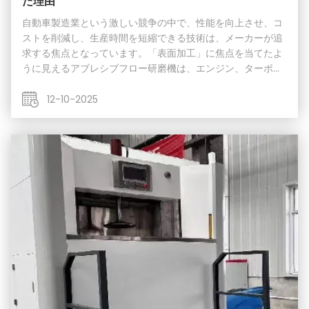
た理由
自動車製造業という激しい競争の中で、性能を向上させ、コ
ストを削減し、生産時間を短縮できる技術は、メーカーが追
求する焦点となっています。「表面加工」に焦点を当てたよ
うに見えるアブレシブフロー研磨機は、エンジン、ターボチ
ャージャー、燃料システムなどのコア領域に浸透し、車両品
質を向上させるための秘密兵器となっています。その力は、
12-10-2025
まず主要なパワートレインコンポーネントの機械加工に現れ
ます。例えば、エンジンの燃料噴射装置、ターボチャージャ
ーのインペラと内部流路、トランスミッションのバルブボデ
ィなどです。これらの部品の複雑な内部キャビティと流路の
表面仕上げは、燃料噴霧効率、気流の滑らかさ、油圧応答速
度に直...