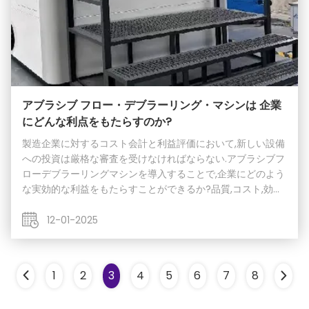
アブラシブ フロー・デブラーリング・マシンは 企業
にどんな利点をもたらすのか?
製造企業に対するコスト会計と利益評価において,新しい設備
への投資は厳格な審査を受けなければならない.アブラシブフ
ローデブラーリングマシンを導入することで,企業にどのよう
な実効的な利益をもたらすことができるか?品質,コスト,効率
の多岐にわたる側面を含みます.最も直接的な利点は,製品品質
の向上です.複雑な内部空洞から徹底的に掘削を除去すること
12-01-2025
で,企業は製品の失敗率を大幅に削減することができます.水力
学などの高級分野航空宇宙や自動車のエンジンの場合 内部バ
ラの損失さえあれば システム全体が麻痺し 販売後の維持費
1
2
3
4
5
6
7
8
が計り知れないほどになり ブランドの評判が損なわれますア
ブラシブフロー技術は,比類のない一...