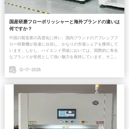
国産研磨フローポリッシャーと海外ブランドの違いは
何ですか？
中国の製造業の高度化に伴い、国内ブランドのアブレシブフ
ロー研磨機が急速に台頭し、かなりの市場シェアを獲得して
います。しかし、ハイエンド用途においては、国際的に有名
なブランドが依然として強い魅力を保持しています。そこ
で、国産設備とトップレベルの国際基準との主なギャップは
何でしょうか？そして、これらのギャップは設備価格にどの
12-17-2025
ように反映されているのでしょうか？まず、ギャップは、コ
アコンポーネントとシステムの長期的な安定性と精密なメン
テナンスにあります。トップレベルの国際ブランドは、油圧
システム、シール、制御システムなどのコアコンポーネント
の選定と製造において非常に厳格であり、設備が10年以上の
寿命に...