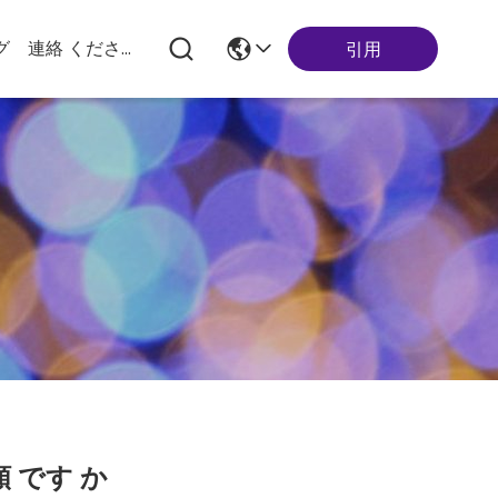
グ
連絡 ください
引用
 です か