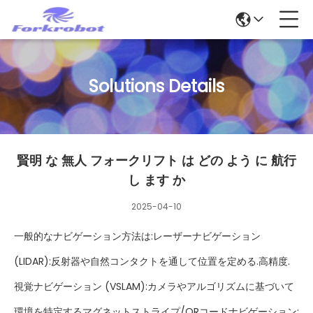
Solutions Details
賢明 な 無人 フォークリフト は どの よう に 航行
し ます か
2025-04-10
一般的なナビゲーション方法は:レーザーナビゲーション
(LIDAR):反射器や自然コンタクトを通して位置を定める.高精度.
視覚ナビゲーション (VSLAM):カメラやアルゴリズムに基づいて
環境を特定するマグネットストライプ/QRコードナビゲーション: